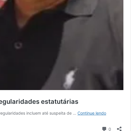
egularidades estatutárias
Justiça
regularidades incluem até suspeita de …
Continue lendo
de
Sapé
Comentári
0