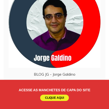
BLOG JG - Jorge Galdino
BLOG JG – JORGE GALDINO (OPINIÃO)
ACESSE AS MANCHETES DE CAPA DO SITE
CLIQUE AQUI