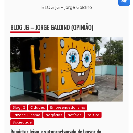
BLOG JG - Jorge Galdino
BLOG JG – JORGE GALDINO (OPINIÃO)
Blog JG
Cidades
Empreendedorismo
Lazer e Turismo
Negócios
Notícias
Política
Sociedade
Repórter leigo e autoproclamado defensor do