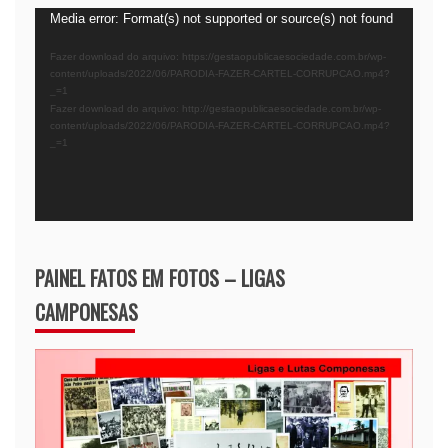
Tocador
Media error: Format(s) not supported or source(s) not found
de
Fazer download do arquivo: https://gestaopublicaesociedade.com.br/wp-
vídeo
content/uploads/2022/06/PARODIA-FAZER-CARTEL-CORRUPCAO.mp4?
_=1
Fazer download do arquivo: http://gestaopublicaesociedade.com.br/wp-
content/uploads/2022/06/PARODIA-FAZER-CARTEL-CORRUPCAO.mp4?
_=1
PAINEL FATOS EM FOTOS – LIGAS
CAMPONESAS