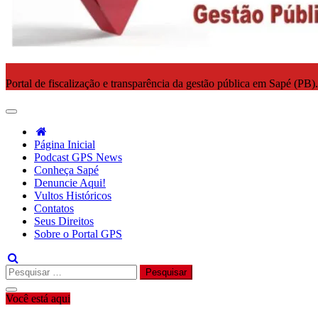
Portal de fiscalização e transparência da gestão pública em Sapé (PB)
Página Inicial
Podcast GPS News
Conheça Sapé
Denuncie Aqui!
Vultos Históricos
Contatos
Seus Direitos
Sobre o Portal GPS
Pesquisar
por:
Você está aqui