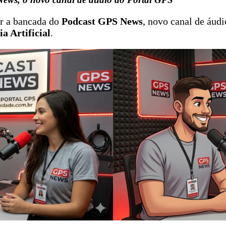
r a bancada do
Podcast GPS News
, novo canal de áud
ia Artificial
.