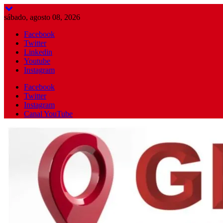
Skip
to
sábado, agosto 08, 2026
content
Facebook
Twitter
Linkedin
Youtube
Instagram
Facebook
Twitter
Instagram
Canal YouTube