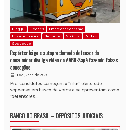
Blog JG
Cidades
Empreendedorismo
Lazer e Turismo
Negócios
Notícias
Política
Sociedade
Repórter leigo e autoproclamado defensor do
consumidor divulga vídeo da AABB-Sapé fazendo falsas
acusações
4 de junho de 2026
Pré-candidatos começam a “rifar” eleitorado
sapeense em busca de votos e se apresentam como
“defensores…
BANCO DO BRASIL – DEPÓSITOS JUDICIAIS