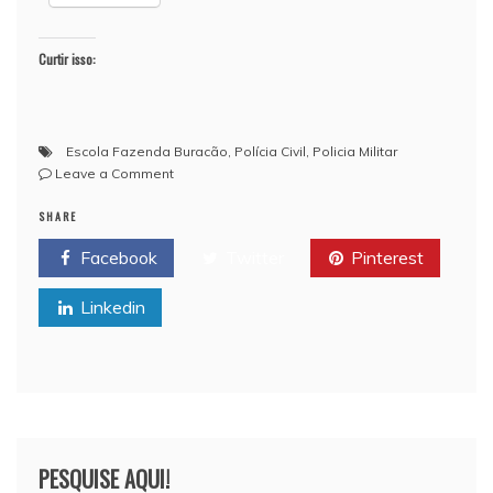
Curtir isso:
Escola Fazenda Buracão
,
Polícia Civil
,
Policia Militar
on
Leave a Comment
Polícia
SHARE
Militar
recupera
Facebook
Twitter
Pinterest
equipamentos
furtados
Linkedin
da
Escola
de
Buracão
em
Sapé
PESQUISE AQUI!