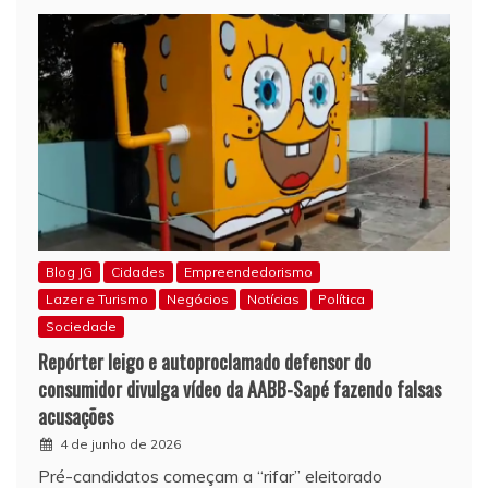
Blog JG
Cidades
Empreendedorismo
Lazer e Turismo
Negócios
Notícias
Política
Sociedade
Repórter leigo e autoproclamado defensor do
consumidor divulga vídeo da AABB-Sapé fazendo falsas
acusações
4 de junho de 2026
Pré-candidatos começam a “rifar” eleitorado