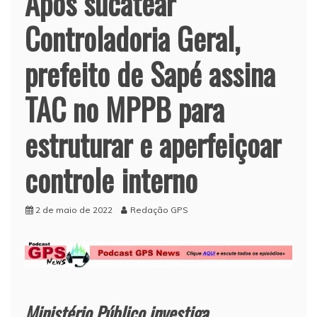
Após sucatear
Controladoria Geral,
prefeito de Sapé assina
TAC no MPPB para
estruturar e aperfeiçoar
controle interno
2 de maio de 2022
Redação GPS
Ministério Público investiga