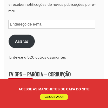
e receber notificações de novas publicações por e-
mail.
Endereço
de
e-
Assinar
mail
Junte-se a 520 outros assinantes
TV GPS – PARÓDIA – CORRUPÇÃO
Tocador
Media error: Format(s) not supported or source(s) not found
ACESSE AS MANCHETES DE CAPA DO SITE
de
Fazer download do arquivo: https://gestaopublicaesociedade.com.br/wp-
CLIQUE AQUI
vídeo
content/uploads/2022/06/PARODIA-FAZER-CARTEL-CORRUPCAO.mp4?
_=1
Fazer download do arquivo: http://gestaopublicaesociedade.com.br/wp-