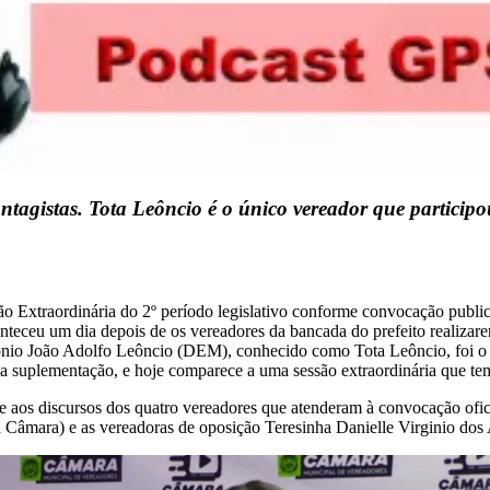
tagistas. Tota Leôncio é o único vereador que participou
o Extraordinária do 2º período legislativo conforme convocação publica
teceu um dia depois de os vereadores da bancada do prefeito realizar
nio João Adolfo Leôncio (DEM), conhecido como Tota Leôncio, foi o ún
da suplementação, e hoje comparece a uma sessão extraordinária que t
se aos discursos dos quatro vereadores que atenderam à convocação ofici
 da Câmara) e as vereadoras de oposição Teresinha Danielle Virginio d