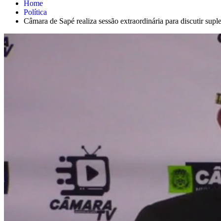
Home
Política
Câmara de Sapé realiza sessão extraordinária para discutir sup