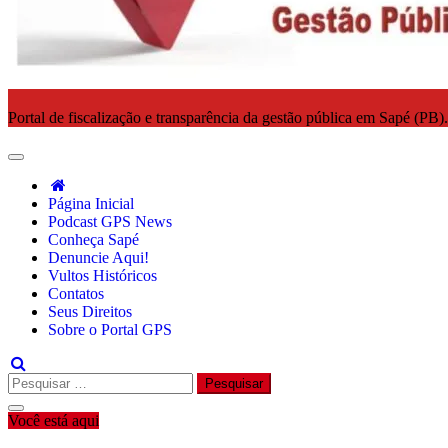
Portal de fiscalização e transparência da gestão pública em Sapé (PB)
Página Inicial
Podcast GPS News
Conheça Sapé
Denuncie Aqui!
Vultos Históricos
Contatos
Seus Direitos
Sobre o Portal GPS
Pesquisar
por:
Você está aqui