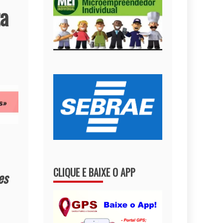
ta
CLIQUE E BAIXE O APP
es