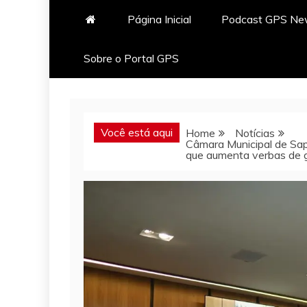
Página Inicial
Podcast GPS N
Sobre o Portal GPS
Você está aqui
Home
Notícias
Câmara Municipal de Sapé
que aumenta verbas de 