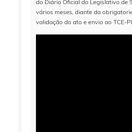
do Diário Oficial do Legislativo 
vários meses, diante da obrigator
validação do ato e envio ao TCE-P