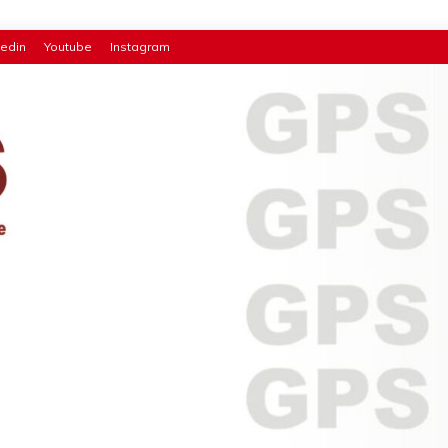
kedin
Youtube
Instagram
a da
s,