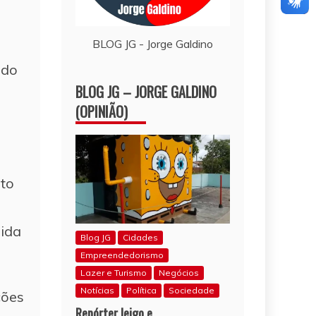
BLOG JG - Jorge Galdino
 do
BLOG JG – JORGE GALDINO
(OPINIÃO)
nto
o
dida
Blog JG
Cidades
Empreendedorismo
Lazer e Turismo
Negócios
Notícias
Política
Sociedade
ções
Repórter leigo e