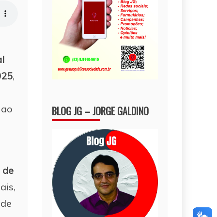
al
025
,
 ao
BLOG JG – JORGE GALDINO
 de
ais,
 de