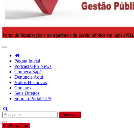
Portal de fiscalização e transparência da gestão pública em Sapé (PB)
Página Inicial
Podcast GPS News
Conheça Sapé
Denuncie Aqui!
Vultos Históricos
Contatos
Seus Direitos
Sobre o Portal GPS
Pesquisar
por:
Você está aqui