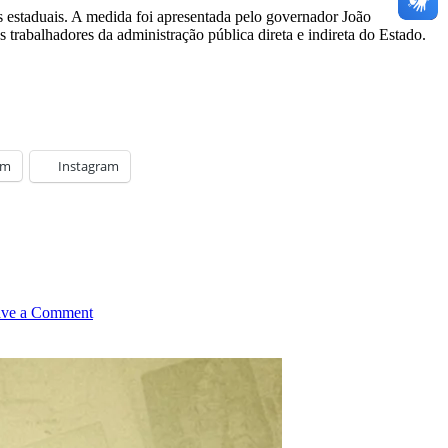
s estaduais. A medida foi apresentada pelo governador João
rabalhadores da administração pública direta e indireta do Estado.
am
Instagram
on
ave a Comment
Governo
da
Paraíba
anuncia
reajuste
linear
de