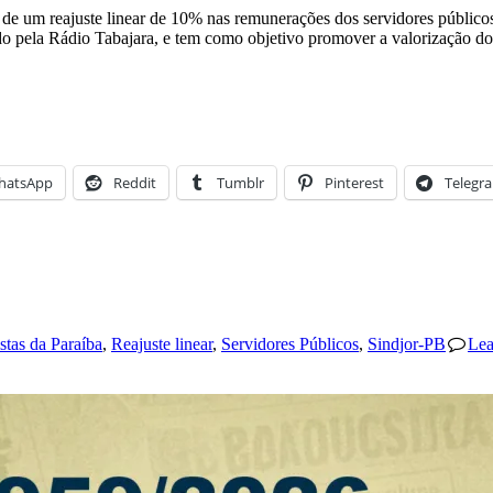
 de um reajuste linear de 10% nas remunerações dos servidores público
ela Rádio Tabajara, e tem como objetivo promover a valorização dos t
hatsApp
Reddit
Tumblr
Pinterest
Telegr
istas da Paraíba
,
Reajuste linear
,
Servidores Públicos
,
Sindjor-PB
Le