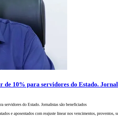
r de 10% para servidores do Estado. Jornali
a servidores do Estado. Jornalistas são beneficiados
ratados e aposentados com reajuste linear nos vencimentos, proventos, s