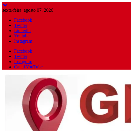
Skip
to
sexta-feira, agosto 07, 2026
content
Facebook
Twitter
Linkedin
Youtube
Instagram
Facebook
Twitter
Instagram
Canal YouTube