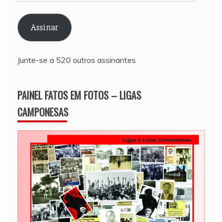
de
e-
Assinar
mail
Junte-se a 520 outros assinantes
PAINEL FATOS EM FOTOS – LIGAS
CAMPONESAS