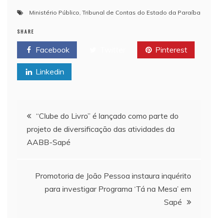
Ministério Público
,
Tribunal de Contas do Estado da Paraíba
SHARE
Facebook
Twitter
Pinterest
Linkedin
Navegação de Post
“Clube do Livro” é lançado como parte do
projeto de diversificação das atividades da
AABB-Sapé
Promotoria de João Pessoa instaura inquérito
para investigar Programa ‘Tá na Mesa’ em
Sapé