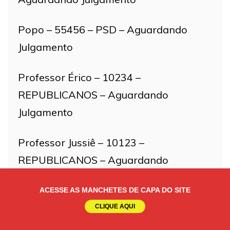
Popo – 55456 – PSD – Aguardando
Julgamento
Professor Érico – 10234 –
REPUBLICANOS – Aguardando
Julgamento
Professor Jussiê – 10123 –
REPUBLICANOS – Aguardando
Julgamento
ACESSE AS MANCHETES DE CAPA DO SITE
Professor Tiago – 55000 – PSD –
CLIQUE AQUI
Aguardando Julgamento