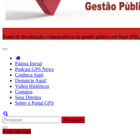
Portal de fiscalização e transparência da gestão pública em Sapé (PB)
Página Inicial
Podcast GPS News
Conheça Sapé
Denuncie Aqui!
Vultos Históricos
Contatos
Seus Direitos
Sobre o Portal GPS
Pesquisar
por:
Você está aqui