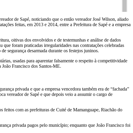
ereador de Sapé, noticiando que o então vereador José Wilson, aliado
ratações feitas, em 2013 e 2014, entre a Prefeitura de Sapé e a empresa
tura, oitivas dos envolvidos e de testemunhas e análise de dados
 que foram praticadas irregularidades nas contratações celebradas
 de segurança desarmada durante os festejos juninos.
ias, usadas para aparentar falsamente o respeito à competitividade
sa João Francisco dos Santos-ME.
egurança privada e que a empresa vencedora também era de “fachada”
epoca vereador de Sapé e que depois veio a assumir o cargo de
tos feitos com as prefeituras de Cuité de Mamanguape, Riachão do
urança privada pagos pelo município; enquanto que João Francisco foi