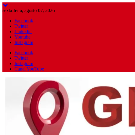
Skip
to
sexta-feira, agosto 07, 2026
content
Facebook
Twitter
Linkedin
Youtube
Instagram
Facebook
Twitter
Instagram
Canal YouTube