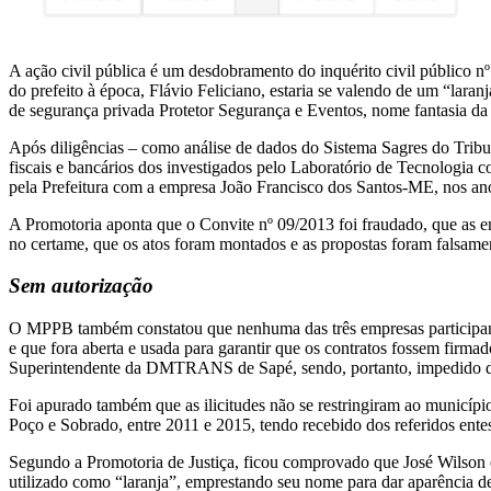
A ação civil pública é um desdobramento do inquérito civil público n
do prefeito à época, Flávio Feliciano, estaria se valendo de um “laran
de segurança privada Protetor Segurança e Eventos, nome fantasia d
Após diligências – como análise de dados do Sistema Sagres do Tribun
fiscais e bancários dos investigados pelo Laboratório de Tecnologia 
pela Prefeitura com a empresa João Francisco dos Santos-ME, nos anos
A Promotoria aponta que o Convite nº 09/2013 foi fraudado, que as e
no certame, que os atos foram montados e as propostas foram falsame
Sem autorização
O MPPB também constatou que nenhuma das três empresas participante
e que fora aberta e usada para garantir que os contratos fossem firma
Superintendente da DMTRANS de Sapé, sendo, portanto, impedido de
Foi apurado também que as ilicitudes não se restringiram ao municíp
Poço e Sobrado, entre 2011 e 2015, tendo recebido dos referidos ente
Segundo a Promotoria de Justiça, ficou comprovado que José Wilson e
utilizado como “laranja”, emprestando seu nome para dar aparência de 