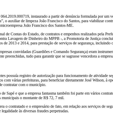
º 064.2019.000719, instaurado a partir de denúncia formulada por um v
ja”, o auxiliar de limpeza João Francisco do Santos, para viabilizar cont
a microempresa João Francisco dos Santos-ME.
al de Contas do Estado, de contratos e empenhos realizados pela Prefei
contra Lavagem de Dinheiro do MPPB -, a Promotoria de Justiça concluiu
 de 2013 e 2014, para prestação de serviços de segurança, incluindo o
mpresas convidadas (Guardiões e Comando Segurança) eram instrumentár
nte preenchidas, tudo para garantir que se sagrasse vencedora a empre
s possuía registro de autorização para funcionamento de atividade s
dos com várias prefeituras, para beneficiar diretamente José Wilson, à 
 contratar com o município.
io de Sapé e que a empresa fantasma também foi parte em vários contra
s municipais o montante de R$ 72, 7 mil.
ra o contratado e o empresário de fato, em relação aos serviços de seg
legalidade às diversas fraudes perpetradas.