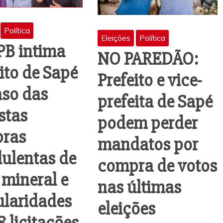
Política
Eleições
Política
PB intima
NO PAREDÃO:
ito de Sapé
Prefeito e vice-
aso das
prefeita de Sapé
stas
podem perder
ras
mandatos por
dulentas de
compra de votos
 mineral e
nas últimas
ularidades
eleições