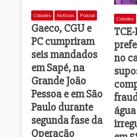
Cidades
Notícias
Policial
Cidades
Gaeco, CGU e
TCE-
PC cumpriram
prefe
seis mandados
no c
em Sapé, na
supo
Grande João
comp
Pessoa e em São
frau
Paulo durante
água
segunda fase da
irreg
Operação