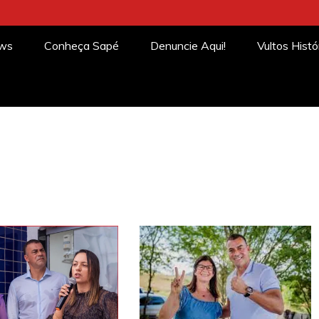
ews
Conheça Sapé
Denuncie Aqui!
Vultos Histó