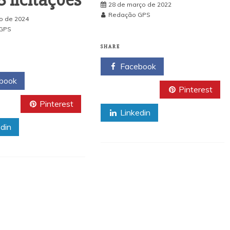
 licitações
28 de março de 2022
Redação GPS
o de 2024
GPS
SHARE
Facebook
book
Twitter
Pinterest
er
Pinterest
Linkedin
din