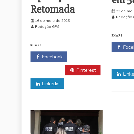
em 58
Retomada
23 de mai
Redação 
16 de maio de 2025
Redação GPS
SHARE
SHARE
Face
Facebook
Twitt
Twitter
Pinterest
Linke
Linkedin