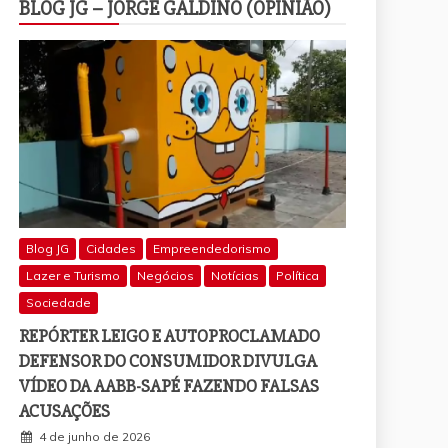
BLOG JG – JORGE GALDINO (OPINIÃO)
Blog JG
Cidades
Empreendedorismo
Lazer e Turismo
Negócios
Notícias
Política
Sociedade
REPÓRTER LEIGO E AUTOPROCLAMADO
DEFENSOR DO CONSUMIDOR DIVULGA
VÍDEO DA AABB-SAPÉ FAZENDO FALSAS
ACUSAÇÕES
4 de junho de 2026