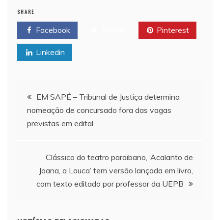
SHARE
Facebook
Twitter
Pinterest
Linkedin
Navegação de Post
EM SAPÉ – Tribunal de Justiça determina
nomeação de concursado fora das vagas
previstas em edital
Clássico do teatro paraibano, ‘Acalanto de
Joana, a Louca’ tem versão lançada em livro,
com texto editado por professor da UEPB