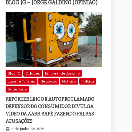
BLOG JG – JORGE GALDINO (OPINIÃO)
Blog JG
Cidades
Empreendedorismo
Lazer e Turismo
Negócios
Notícias
Política
Sociedade
REPÓRTER LEIGO E AUTOPROCLAMADO
DEFENSOR DO CONSUMIDOR DIVULGA
VÍDEO DA AABB-SAPÉ FAZENDO FALSAS
ACUSAÇÕES
4 de junho de 2026