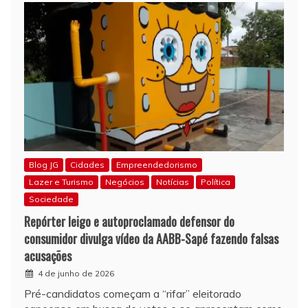
Blog JG
Cidades
Empreendedorismo
Lazer e Turismo
Negócios
Notícias
Política
Sociedade
Repórter leigo e autoproclamado defensor do
consumidor divulga vídeo da AABB-Sapé fazendo falsas
acusações
4 de junho de 2026
Pré-candidatos começam a “rifar” eleitorado