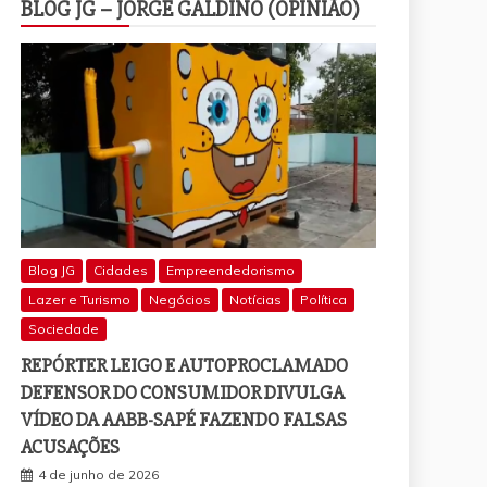
BLOG JG – JORGE GALDINO (OPINIÃO)
Blog JG
Cidades
Empreendedorismo
Lazer e Turismo
Negócios
Notícias
Política
Sociedade
REPÓRTER LEIGO E AUTOPROCLAMADO
DEFENSOR DO CONSUMIDOR DIVULGA
VÍDEO DA AABB-SAPÉ FAZENDO FALSAS
ACUSAÇÕES
4 de junho de 2026