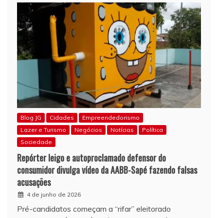
Blog JG
Cidades
Empreendedorismo
Lazer e Turismo
Negócios
Notícias
Política
Sociedade
Repórter leigo e autoproclamado defensor do
consumidor divulga vídeo da AABB-Sapé fazendo falsas
acusações
4 de junho de 2026
Pré-candidatos começam a “rifar” eleitorado