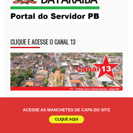
CLIQUE E ACESSE O CANAL 13
E-NOTARIAL -VALIDE DOCUMENTOS
ACESSE AS MANCHETES DE CAPA DO SITE
CLIQUE AQUI