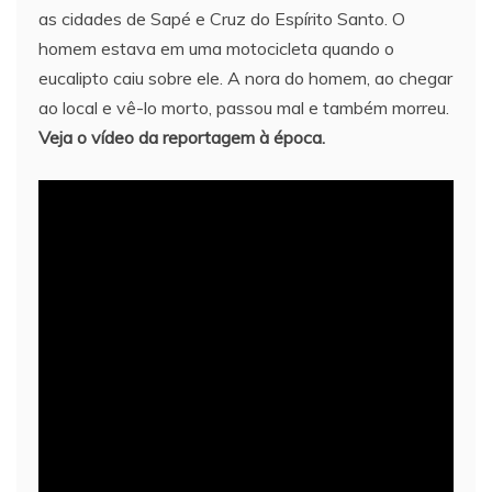
as cidades de Sapé e Cruz do Espírito Santo. O
homem estava em uma motocicleta quando o
eucalipto caiu sobre ele. A nora do homem, ao chegar
ao local e vê-lo morto, passou mal e também morreu.
Veja o vídeo da reportagem à época.