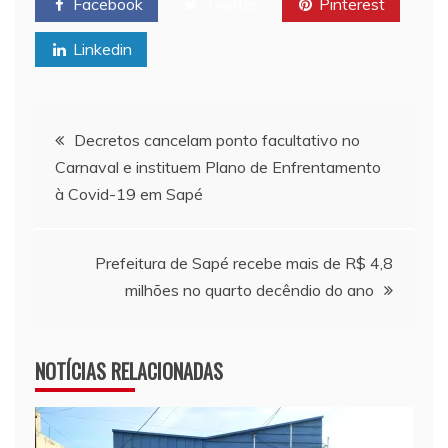
Facebook
Twitter
Pinterest
Linkedin
Navegação de Post
Decretos cancelam ponto facultativo no
Carnaval e instituem Plano de Enfrentamento
à Covid-19 em Sapé
Prefeitura de Sapé recebe mais de R$ 4,8
milhões no quarto decêndio do ano
NOTÍCIAS RELACIONADAS