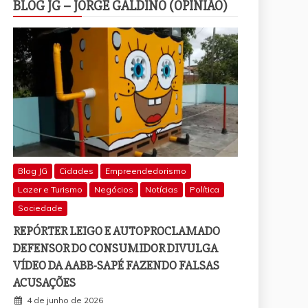
BLOG JG – JORGE GALDINO (OPINIÃO)
Blog JG
Cidades
Empreendedorismo
Lazer e Turismo
Negócios
Notícias
Política
Sociedade
REPÓRTER LEIGO E AUTOPROCLAMADO
DEFENSOR DO CONSUMIDOR DIVULGA
VÍDEO DA AABB-SAPÉ FAZENDO FALSAS
ACUSAÇÕES
4 de junho de 2026