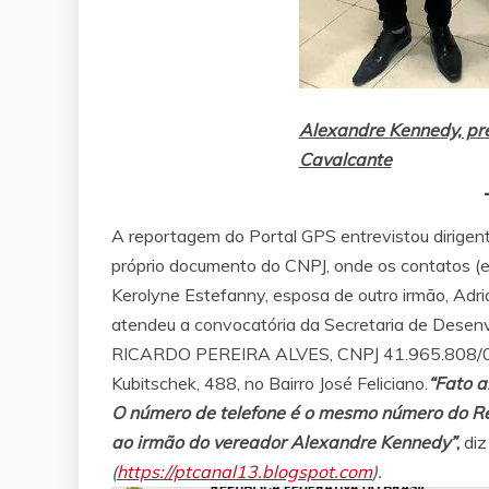
Alexandre Kennedy, pre
Cavalcante
A reportagem do Portal GPS entrevistou dirigen
próprio documento do CNPJ, onde os contatos (e
Kerolyne Estefanny, esposa de outro irmão, Ad
atendeu a convocatória da Secretaria de De
RICARDO PEREIRA ALVES, CNPJ 41.965.808/0001
Kubitschek, 488, no Bairro José Feliciano.
“Fato a
O número de telefone é o mesmo número do R
ao irmão do vereador Alexandre Kennedy”
,
diz
(
https://ptcanal13.blogspot.com
).