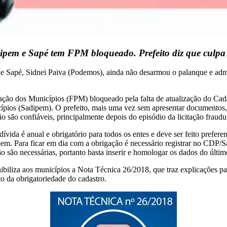
pem e Sapé tem FPM bloqueado. Prefeito diz que culpa é
 de Sapé, Sidnei Paiva (Podemos), ainda não desarmou o palanque e admin
ipação dos Municípios (FPM) bloqueado pela falta de atualização do Ca
pios (Sadipem). O prefeito, mais uma vez sem apresentar documentos, fi
 são confiáveis, principalmente depois do episódio da licitação fraudule
vida é anual e obrigatório para todos os entes e deve ser feito prefere
pem. Para ficar em dia com a obrigação é necessário registrar no CDP/Sa
o são necessárias, portanto basta inserir e homologar os dados do últim
iliza aos municípios a Nota Técnica 26/2018, que traz explicações p
 da obrigatoriedade do cadastro.