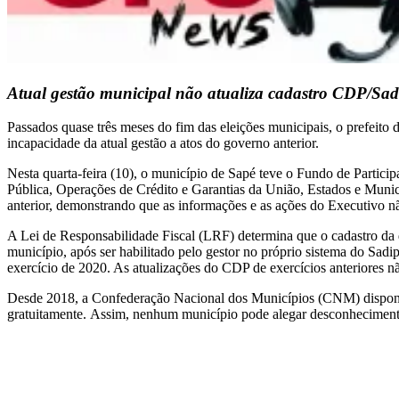
Atual gestão municipal não atualiza cadastro CDP/Sadi
Passados quase três meses do fim das eleições municipais, o prefeito
incapacidade da atual gestão a atos do governo anterior.
Nesta quarta-feira (10), o município de Sapé teve o Fundo de Partic
Pública, Operações de Crédito e Garantias da União, Estados e Municí
anterior, demonstrando que as informações e as ações do Executivo não
A Lei de Responsabilidade Fiscal (LRF) determina que o cadastro da dí
município, após ser habilitado pelo gestor no próprio sistema do Sadi
exercício de 2020. As atualizações do CDP de exercícios anteriores nã
Desde 2018, a Confederação Nacional dos Municípios (CNM) disponib
gratuitamente. Assim, nenhum município pode alegar desconhecimento