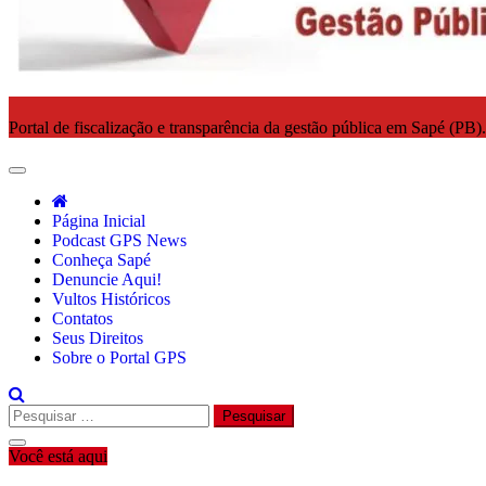
Portal de fiscalização e transparência da gestão pública em Sapé (PB)
Página Inicial
Podcast GPS News
Conheça Sapé
Denuncie Aqui!
Vultos Históricos
Contatos
Seus Direitos
Sobre o Portal GPS
Pesquisar
por:
Você está aqui