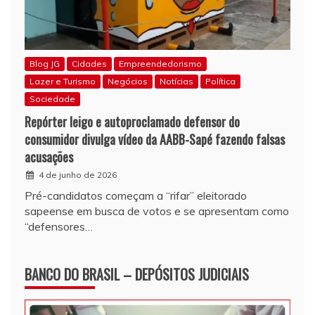
Blog JG
Cidades
Empreendedorismo
Lazer e Turismo
Negócios
Notícias
Política
Sociedade
Repórter leigo e autoproclamado defensor do
consumidor divulga vídeo da AABB-Sapé fazendo falsas
acusações
4 de junho de 2026
Pré-candidatos começam a “rifar” eleitorado
sapeense em busca de votos e se apresentam como
“defensores…
BANCO DO BRASIL – DEPÓSITOS JUDICIAIS