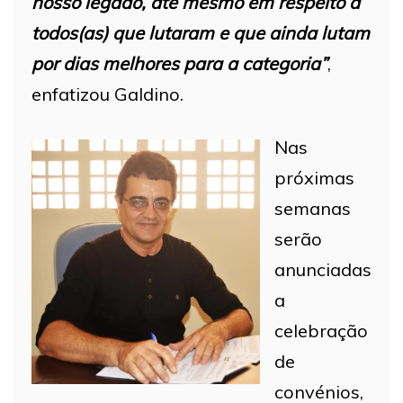
nosso legado, até mesmo em respeito a
todos(as) que lutaram e que ainda lutam
por dias melhores para a categoria”
,
enfatizou Galdino.
Nas
próximas
semanas
serão
anunciadas
a
celebração
de
convénios,