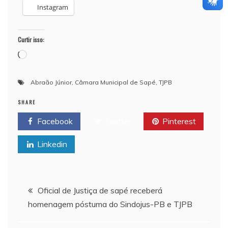
Instagram
Curtir isso:
Carregando...
Abraão Júnior
,
Câmara Municipal de Sapé
,
TJPB
SHARE
Facebook
Twitter
Pinterest
Linkedin
Navegação de Post
Oficial de Justiça de sapé receberá
homenagem póstuma do Sindojus-PB e TJPB