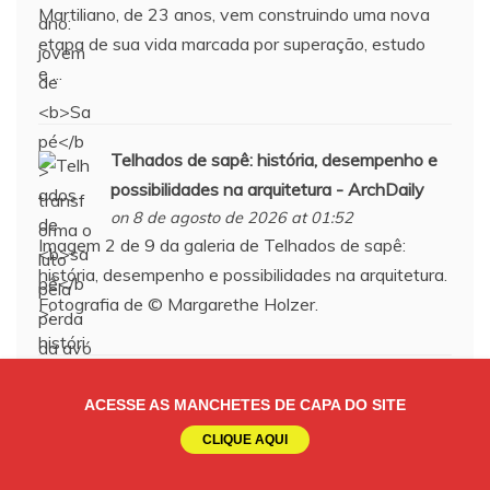
Martiliano, de 23 anos, vem construindo uma nova
etapa de sua vida marcada por superação, estudo
e ...
Telhados de
sapê
: história, desempenho e
possibilidades na arquitetura - ArchDaily
on 8 de agosto de 2026 at 01:52
Imagem 2 de 9 da galeria de Telhados de sapê:
história, desempenho e possibilidades na arquitetura.
Fotografia de © Margarethe Holzer.
Sine-PB divulga mais de 290 vagas de
ACESSE AS MANCHETES DE CAPA DO SITE
emprego em 12 municípios paraibanos -
CLIQUE AQUI
PBNews
on 8 de agosto de 2026 at 01:31