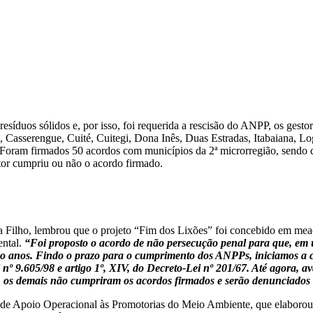
íduos sólidos e, por isso, foi requerida a rescisão do ANPP, os gesto
Casserengue, Cuité, Cuitegi, Dona Inês, Duas Estradas, Itabaiana, Log
oram firmados 50 acordos com municípios da 2ª microrregião, sendo qu
stor cumpriu ou não o acordo firmado.
a Filho, lembrou que o projeto “Fim dos Lixões” foi concebido em mead
ental.
“Foi proposto o acordo de não persecução penal para que, em 
o anos. Findo o prazo para o cumprimento dos ANPPs, iniciamos a co
Lei nº 9.605/98 e artigo 1º, XIV, do Decreto-Lei nº 201/67. Até agora,
te, os demais não cumpriram os acordos firmados e serão denunciados 
o de Apoio Operacional às Promotorias do Meio Ambiente, que elaborou 