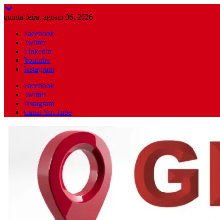
Skip
to
quinta-feira, agosto 06, 2026
content
Facebook
Twitter
Linkedin
Youtube
Instagram
Facebook
Twitter
Instagram
Canal YouTube