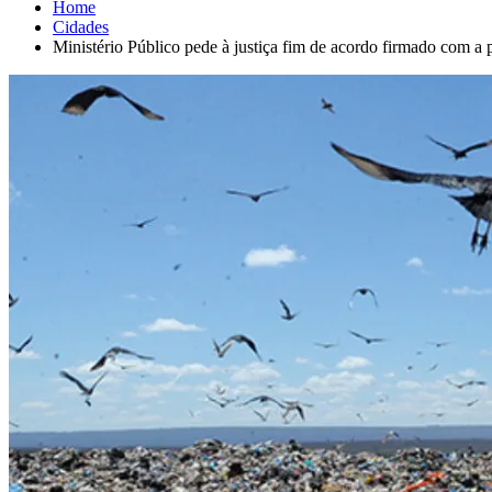
Home
Cidades
Ministério Público pede à justiça fim de acordo firmado com a p