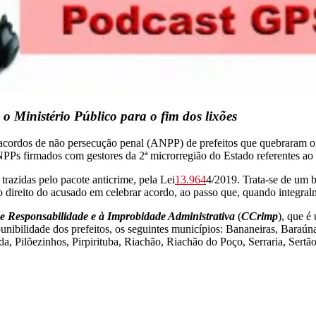
 Ministério Público para o fim dos lixões
7 acordos de não persecução penal (ANPP) de prefeitos que quebraram o
NPPs firmados com gestores da 2ª microrregião do Estado referentes ao
 trazidas pelo pacote anticrime, pela Lei
13.964
4/2019. Trata-se de um b
 direito do acusado em celebrar acordo, ao passo que, quando integral
 Responsabilidade e à Improbidade Administrativa
(
CCrimp
), que é
punibilidade dos prefeitos, os seguintes municípios: Bananeiras, Bara
a, Pilõezinhos, Pirpirituba, Riachão, Riachão do Poço, Serraria, Sert