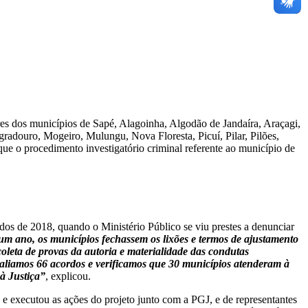
res dos municípios de Sapé, Alagoinha, Algodão de Jandaíra, Araçagi,
radouro, Mogeiro, Mulungu, Nova Floresta, Picuí, Pilar, Pilões,
e o procedimento investigatório criminal referente ao município de
os de 2018, quando o Ministério Público se viu prestes a denunciar
um ano, os municípios fechassem os lixões e termos de ajustamento
leta de provas da autoria e materialidade das condutas
 avaliamos 66 acordos e verificamos que 30 municípios atenderam à
à Justiça”
, explicou.
e executou as ações do projeto junto com a PGJ, e de representantes