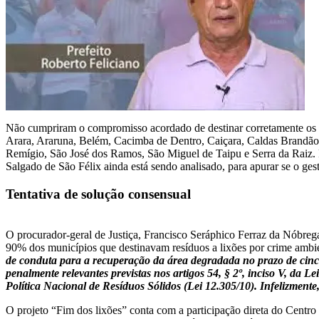
Não cumpriram o compromisso acordado de destinar corretamente os res
Arara, Araruna, Belém, Cacimba de Dentro, Caiçara, Caldas Brandão, 
Remígio, São José dos Ramos, São Miguel de Taipu e Serra da Raiz. F
Salgado de São Félix ainda está sendo analisado, para apurar se o ge
Tentativa de solução consensual
O procurador-geral de Justiça, Francisco Seráphico Ferraz da Nóbreg
90% dos municípios que destinavam resíduos a lixões por crime ambi
de conduta para a recuperação da área degradada no prazo de cinc
penalmente relevantes previstas nos artigos 54, § 2º, inciso V, da 
Política Nacional de Resíduos Sólidos (Lei 12.305/10). Infelizmen
O projeto “Fim dos lixões” conta com a participação direta do Centr