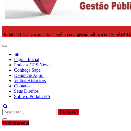
Portal de fiscalização e transparência da gestão pública em Sapé (PB)
Página Inicial
Podcast GPS News
Conheça Sapé
Denuncie Aqui!
Vultos Históricos
Contatos
Seus Direitos
Sobre o Portal GPS
Pesquisar
por:
Você está aqui