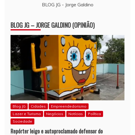
BLOG JG - Jorge Galdino
BLOG JG – JORGE GALDINO (OPINIÃO)
Blog JG
Cidades
Empreendedorismo
Lazer e Turismo
Negócios
Notícias
Política
Sociedade
Repórter leigo e autoproclamado defensor do