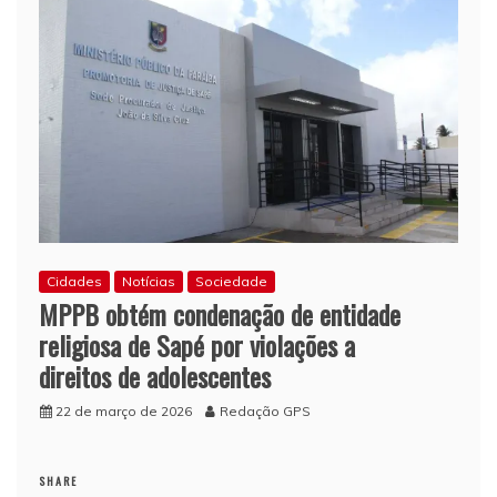
Esporte
Clube
após
suspeitas
de
irregularidades
Cidades
Notícias
Sociedade
MPPB obtém condenação de entidade
religiosa de Sapé por violações a
direitos de adolescentes
22 de março de 2026
Redação GPS
SHARE