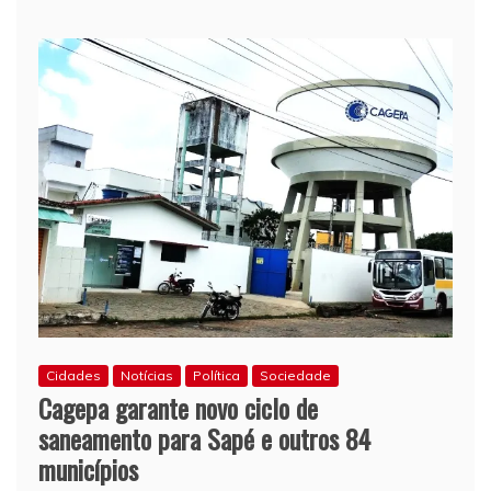
começa
a
alterar
cenário
da
mobili
urbana
no
municíp
Cidades
Notícias
Política
Sociedade
Cagepa garante novo ciclo de
saneamento para Sapé e outros 84
municípios