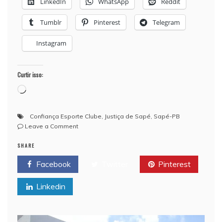
LinkedIn
WhatsApp
Reddit
Tumblr
Pinterest
Telegram
Instagram
Curtir isso:
Carregando...
Confiança Esporte Clube
,
Justiça de Sapé
,
Sapé-PB
on
Leave a Comment
Justiça
SHARE
prorroga
mandatos
Facebook
Twitter
Pinterest
e
mantém
Linkedin
suspensa
eleição
do
Confiança