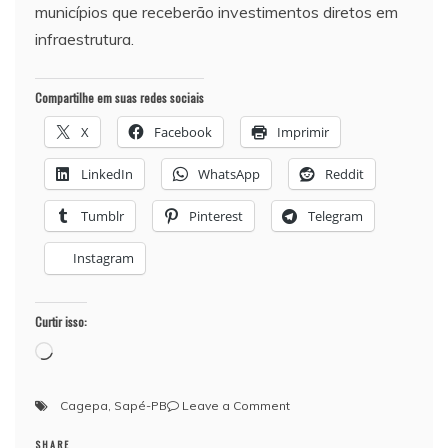
municípios que receberão investimentos diretos em
infraestrutura.
Compartilhe em suas redes sociais
X
Facebook
Imprimir
LinkedIn
WhatsApp
Reddit
Tumblr
Pinterest
Telegram
Instagram
Curtir isso:
Carregando...
on
Cagepa
,
Sapé-PB
Leave a Comment
Cagepa
SHARE
garante