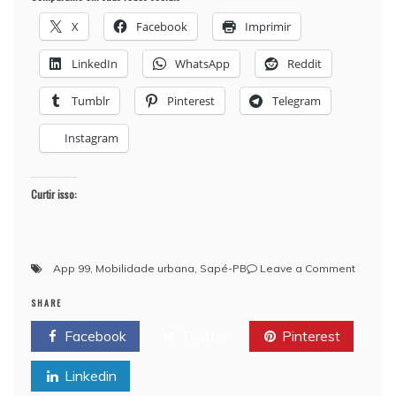
X
Facebook
Imprimir
LinkedIn
WhatsApp
Reddit
Tumblr
Pinterest
Telegram
Instagram
Curtir isso:
on
App 99
,
Mobilidade urbana
,
Sapé-PB
Leave a Comment
App
SHARE
99
já
Facebook
Twitter
Pinterest
atua
em
Linkedin
Sapé
e