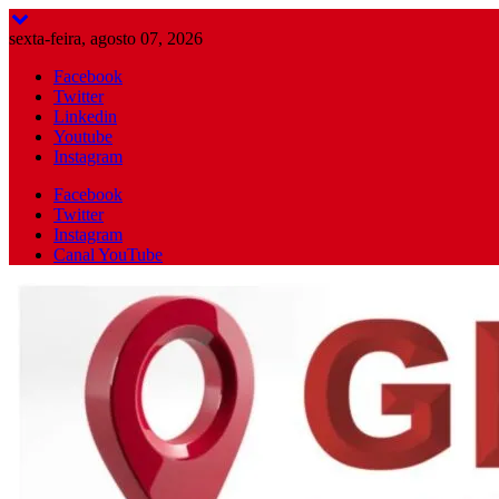
Skip
to
sexta-feira, agosto 07, 2026
content
Facebook
Twitter
Linkedin
Youtube
Instagram
Facebook
Twitter
Instagram
Canal YouTube