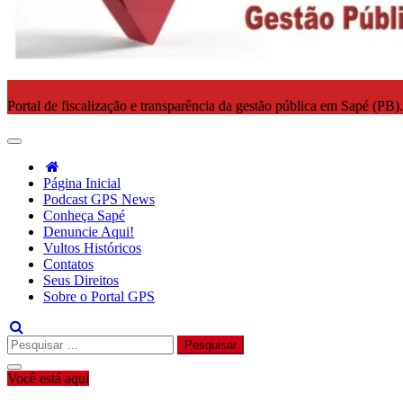
Portal de fiscalização e transparência da gestão pública em Sapé (PB)
Página Inicial
Podcast GPS News
Conheça Sapé
Denuncie Aqui!
Vultos Históricos
Contatos
Seus Direitos
Sobre o Portal GPS
Pesquisar
por:
Você está aqui