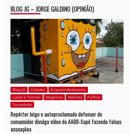
BLOG JG – JORGE GALDINO (OPINIÃO)
Blog JG
Cidades
Empreendedorismo
Lazer e Turismo
Negócios
Notícias
Política
Sociedade
Repórter leigo e autoproclamado defensor do
consumidor divulga vídeo da AABB-Sapé fazendo falsas
acusações