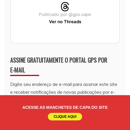
Publicado por @gps.sape
Ver no Threads
ASSINE GRATUITAMENTE O PORTAL GPS POR
E-MAIL
Digite seu endereço de e-mail para assinar este site
e receber notificações de novas publicações por e-
mail.
ACESSE AS MANCHETES DE CAPA DO SITE
Endereço
CLIQUE AQUI
de
e-