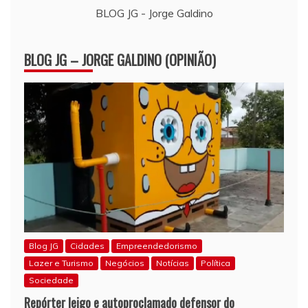
BLOG JG - Jorge Galdino
BLOG JG – JORGE GALDINO (OPINIÃO)
Blog JG
Cidades
Empreendedorismo
Lazer e Turismo
Negócios
Notícias
Política
Sociedade
Repórter leigo e autoproclamado defensor do